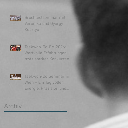
Bruchtestseminar mit
Veronika und György
Kosztyu
Taekwon-Do-EM 2026:
Wertvolle Erfahrungen
trotz starker Konkurrenz
,
Taekwon-Do Seminar in
Wien – Ein Tag voller
Energie, Präzision und
Inspiration
Archiv