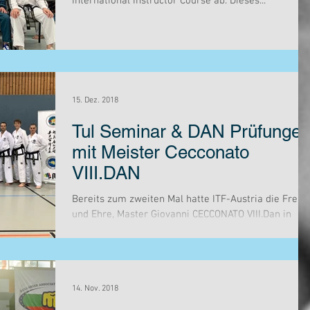
International Instructor Course ab. Dieses...
15. Dez. 2018
Tul Seminar & DAN Prüfunge
mit Meister Cecconato
VIII.DAN
Bereits zum zweiten Mal hatte ITF-Austria die Freud
und Ehre, Master Giovanni CECCONATO VIII.Dan in
Österreich für ein Seminar begrüßen...
14. Nov. 2018