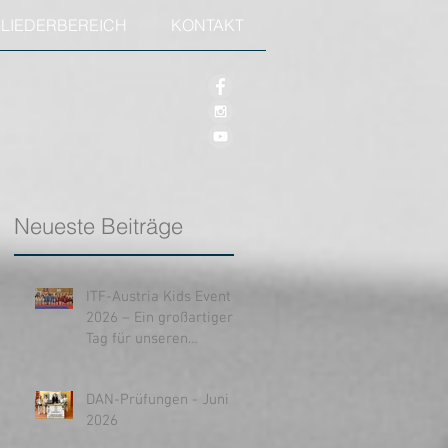
GLIEDERBEREICH
KONTAKT
Neueste Beiträge
ITF-Austria Kids Event
2026 – Ein großartiger
Tag für unseren
Nachwuchs!
DAN-Prüfungen - Juni
2026