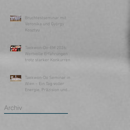
Bruchtestseminar mit
Veronika und György
Kosztyu
Taekwon-Do-EM 2026:
Wertvolle Erfahrungen
trotz starker Konkurrenz
Taekwon-Do Seminar in
Wien – Ein Tag voller
Energie, Präzision und
Inspiration
s
Archiv