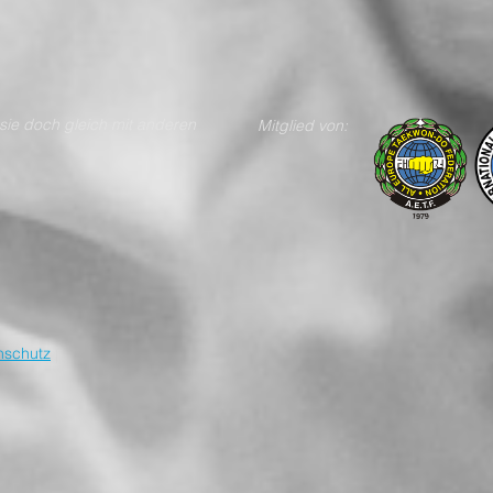
n teile sie doch gleich mit anderen
Mitglied von:
nschutz
|