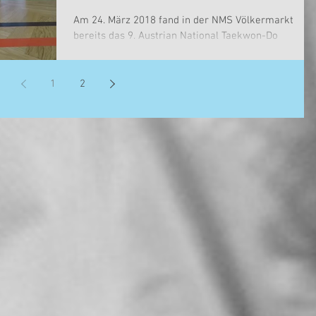
Am 24. März 2018 fand in der NMS Völkermarkt
bereits das 9. Austrian National Taekwon-Do
Seminar, kurz ANTS, statt. Aufgrund des zum Teil...
1
2