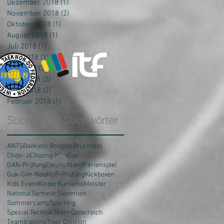
Dezember 2018
(1)
1 Beitrag
November 2018
(2)
2 Beiträge
Oktober 2018
(1)
1 Beitrag
August 2018
(1)
1 Beitrag
Juli 2018
(1)
1 Beitrag
Juni 2018
(1)
1 Beitrag
Mai 2018
(3)
3 Beiträge
April 2018
(2)
2 Beiträge
März 2018
(2)
2 Beiträge
Februar 2018
(1)
1 Beitrag
Suchen mit Stichwörter
ANTS
Baekjool Boogool
Bruchtest
Chon-Ji
Choong-Moo
Cup
Anmelden
DAN-Prüfung
Deutschland
Ferienspiel
Guk-Gi
In-Nae
KUP-Prüfung
Kickboxen
Kids Event
Kinder
Kuroshio
Meister
National
Seminar
Slovenien
Sommercamp
Sparring
Spezial Technik
Team Österreich
Teamtraining
Tiger Division