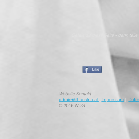
Gefällt dir diese Seite - dan
auf:
Like
Website Kontakt
admin@itf-austria.at
|
Impressum
|
Date
© 2016 WDG