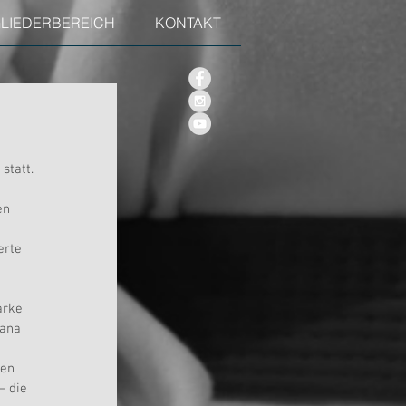
GLIEDERBEREICH
KONTAKT
statt. 
 
en 
erte 
arke 
ana 
en 
– die 