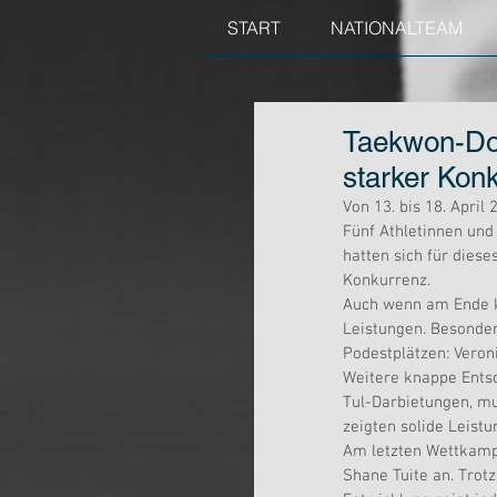
START
NATIONALTEAM
Taekwon-Do-
starker Kon
Von 13. bis 18. Apri
Fünf Athletinnen und 
hatten sich für diese
Konkurrenz.
Auch wenn am Ende k
Leistungen. Besonder
Podestplätzen: Veroni
Weitere knappe Entsc
Tul-Darbietungen, mu
zeigten solide Leistu
Am letzten Wettkampf
Shane Tuite an. Trotz