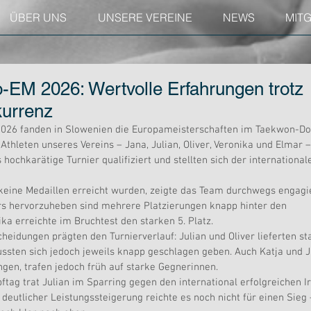
ÜBER UNS
UNSERE VEREINE
NEWS
MIT
EM 2026: Wertvolle Erfahrungen trotz
kurrenz
l 2026 fanden in Slowenien die Europameisterschaften im Taekwon-Do 
Athleten unseres Vereins – Jana, Julian, Oliver, Veronika und Elmar –
s hochkarätige Turnier qualifiziert und stellten sich der international
eine Medaillen erreicht wurden, zeigte das Team durchwegs engagi
s hervorzuheben sind mehrere Platzierungen knapp hinter den 
ka erreichte im Bruchtest den starken 5. Platz.
heidungen prägten den Turnierverlauf: Julian und Oliver lieferten st
ssten sich jedoch jeweils knapp geschlagen geben. Auch Katja und J
ngen, trafen jedoch früh auf starke Gegnerinnen.
tag trat Julian im Sparring gegen den international erfolgreichen Ir
 deutlicher Leistungssteigerung reichte es noch nicht für einen Sieg 