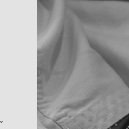
am 
-