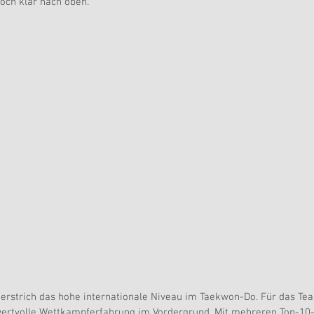
doch klar nach oben.
terstrich das hohe internationale Niveau im Taekwon-Do. Für das Te
wertvolle Wettkampferfahrung im Vordergrund. Mit mehreren Top-10