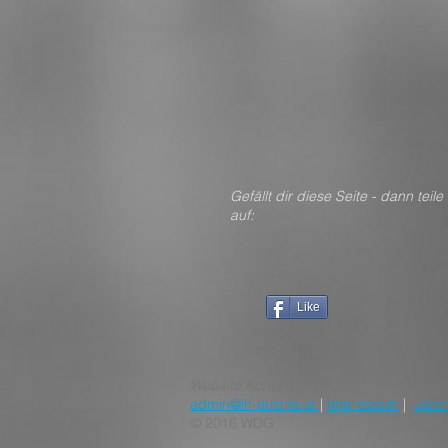
Gefällt dir diese Seite - dan
auf:
Like
Website Kontakt
admin@itf-austria.at
|
Impressum
|
Date
© 2016 WDG