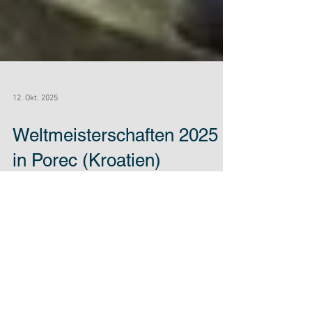
12. Okt. 2025
Weltmeisterschaften 2025
in Porec (Kroatien)
Die Weltmeisterschaft 6.-11.10.2025 fand auch in
diesem Jahr auf höchstem sportlichem Niveau
statt. Nationen wie Irland, Argentinien,
Norwegen und Rumänien zeigten ihre Stärke
und führen die Medaillenstatistik an. Für unser
Team (Mavie, Mia, Ivan, Jana, Matthias, Max,