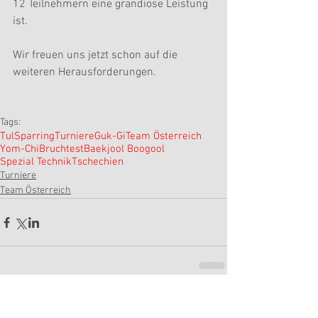
12 Teilnehmern eine grandiose Leistung 
ist.
Wir freuen uns jetzt schon auf die 
weiteren Herausforderungen.
Tags:
Tul
Sparring
Turniere
Guk-Gi
Team Österreich
Yom-Chi
Bruchtest
Baekjool Boogool
Spezial Technik
Tschechien
Turniere
Team Österreich
Kommentare