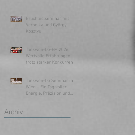
Bruchtestseminar mit
Veronika und György
Kosztyu
Taekwon-Do-EM 2026:
Wertvolle Erfahrungen
trotz starker Konkurrenz
n
Taekwon-Do Seminar in
Wien – Ein Tag voller
Energie, Präzision und
Inspiration
Archiv
e