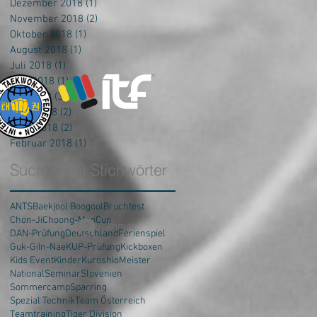
Dezember 2018
(1)
1 Beitrag
November 2018
(2)
2 Beiträge
Oktober 2018
(1)
1 Beitrag
August 2018
(1)
1 Beitrag
Juli 2018
(1)
1 Beitrag
Juni 2018
(1)
1 Beitrag
Mai 2018
(3)
3 Beiträge
April 2018
(2)
2 Beiträge
März 2018
(2)
2 Beiträge
Februar 2018
(1)
1 Beitrag
Suchen mit Stichwörter
ANTS
Baekjool Boogool
Bruchtest
Chon-Ji
Choong-Moo
Cup
Anmelden
DAN-Prüfung
Deutschland
Ferienspiel
Guk-Gi
In-Nae
KUP-Prüfung
Kickboxen
Kids Event
Kinder
Kuroshio
Meister
National
Seminar
Slovenien
Sommercamp
Sparring
Spezial Technik
Team Österreich
Teamtraining
Tiger Division