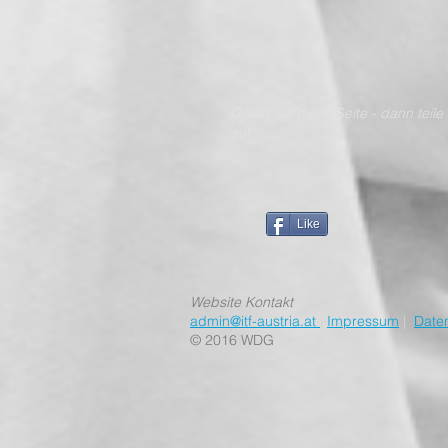
Gefällt dir diese Seite - dan
auf:
Like
Website Kontakt
admin@itf-austria.at
|
Impressum
|
Date
© 2016 WDG