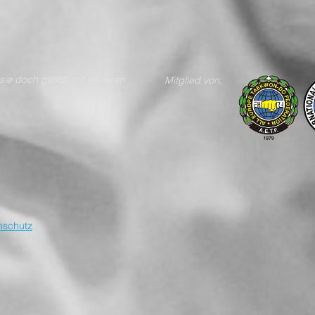
n teile sie doch gleich mit anderen
Mitglied von:
nschutz
|