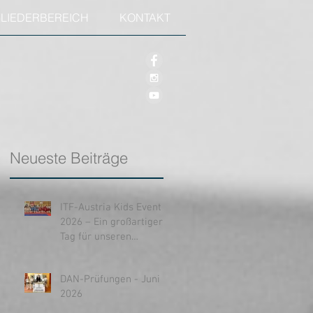
GLIEDERBEREICH
KONTAKT
1
Neueste Beiträge
ITF-Austria Kids Event
2026 – Ein großartiger
Tag für unseren
Nachwuchs!
DAN-Prüfungen - Juni
2026