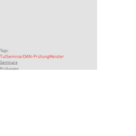
Tags:
Tul
Seminar
DAN-Prüfung
Meister
Seminare
Prüfungen
Kommentare