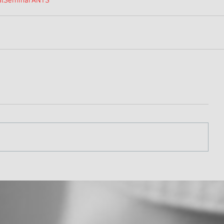
al
Seminar
ANTS