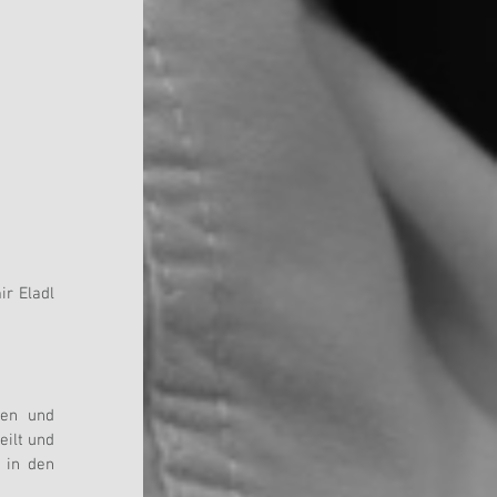
r Eladl 
n und 
ilt und 
 in den 