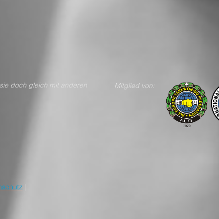
n teile sie doch gleich mit anderen
Mitglied von:
nschutz
|