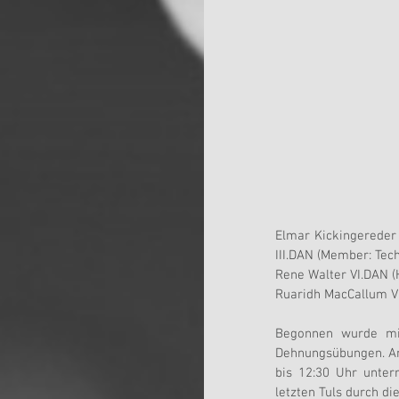
Elmar Kickingereder
III.DAN (Member: Tec
Rene Walter VI.DAN (
Ruaridh MacCallum VI
Begonnen wurde m
Dehnungsübungen. Ans
bis 12:30 Uhr unter
letzten Tuls durch di