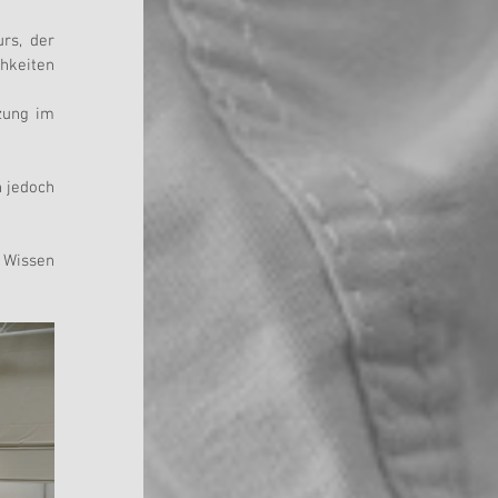
s, der 
keiten 
zung im 
 jedoch 
Wissen 