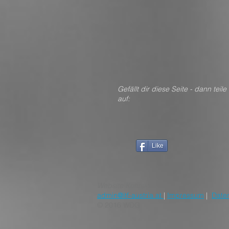
Gefällt dir diese Seite - dan
auf:
Like
Website Kontakt
admin@itf-austria.at
|
Impressum
|
Date
© 2016 WDG