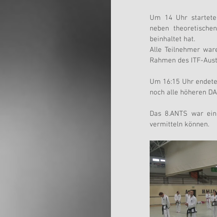
Um 14 Uhr startete 
neben theoretische
beinhaltet hat.
Alle Teilnehmer war
Rahmen des ITF-Aus
Um 16:15 Uhr endete 
noch alle höheren DA
Das 8.ANTS war ein 
vermitteln können.