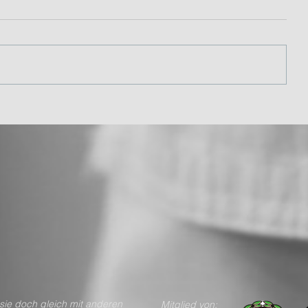
n teile sie doch gleich mit anderen
Mitglied von: