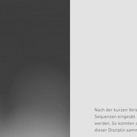
Nach der kurzen Vors
Sequenzen eingeübt. 
werden. So konnten a
dieser Disziplin sam