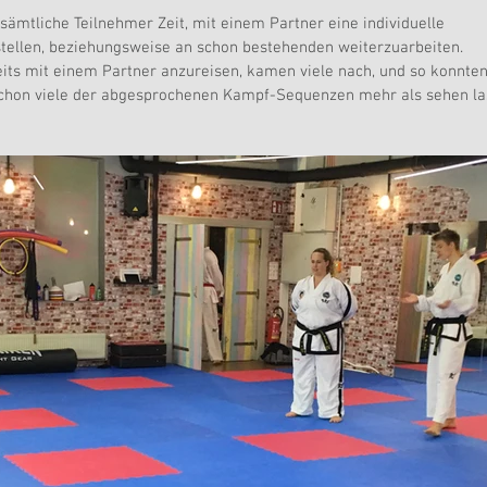
sämtliche Teilnehmer Zeit, mit einem Partner eine individuelle 
tellen, beziehungsweise an schon bestehenden weiterzuarbeiten.
its mit einem Partner anzureisen, kamen viele nach, und so konnten
chon viele der abgesprochenen Kampf-Sequenzen mehr als sehen la