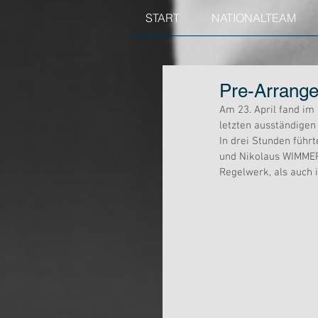
START
NATIONALTEAM
Pre-Arrange
Am 23. April fand im
letzten ausständigen 
In drei Stunden führ
und Nikolaus WIMMER 
Regelwerk, als auch i