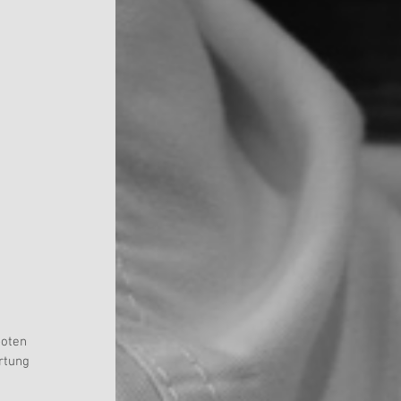
oten 
rtung 