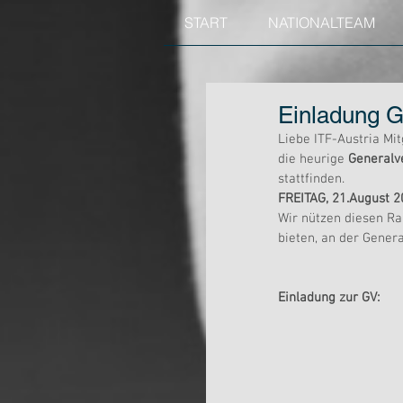
START
NATIONALTEAM
Einladung 
Liebe ITF-Austria Mit
die heurige 
General
stattfinden.
FREITAG, 21.August 
Wir nützen diesen Ra
bieten, an der Gene
Einladung zur GV: