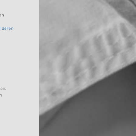
en 
d deren 
en. 
m 