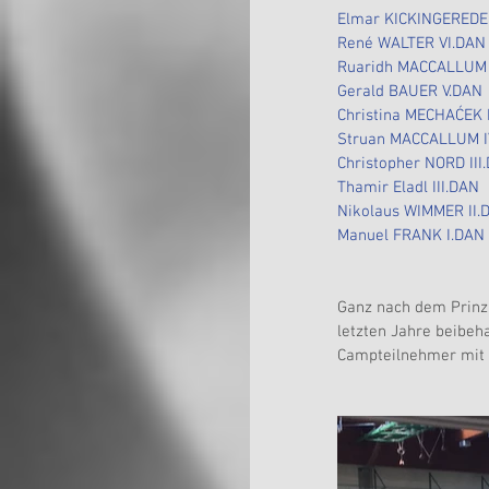
Elmar KICKINGEREDE
René WALTER VI.DAN
Ruaridh MACCALLUM 
Gerald BAUER V.DAN
Christina MECHAĆEK 
Struan MACCALLUM I
Christopher NORD III
Thamir Eladl III.DAN
Nikolaus WIMMER II.
Manuel FRANK I.DAN
Ganz nach dem Prinz
letzten Jahre beibeha
Campteilnehmer mit 