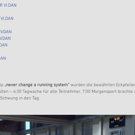
R VI.DAN
VI.DAN
IV.DAN
V.DAN
.DAN
DAN
ip 
„never change a running system“ 
wurden die bewährten Eckpfeiler
lten – 6:30 Tagwache für alle Teilnehmer, 7:00 Morgensport brachte a
Schwung in den Tag.