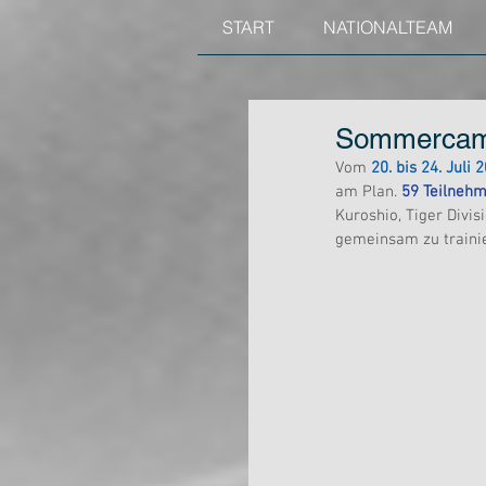
START
NATIONALTEAM
Sommercam
Vom 
20. bis 24. Juli 
am Plan. 
59 Teilneh
Kuroshio, Tiger Divi
gemeinsam zu traini