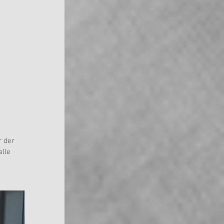
 der 
lle 