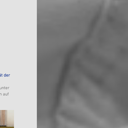
t der 
 
unter 
n auf 