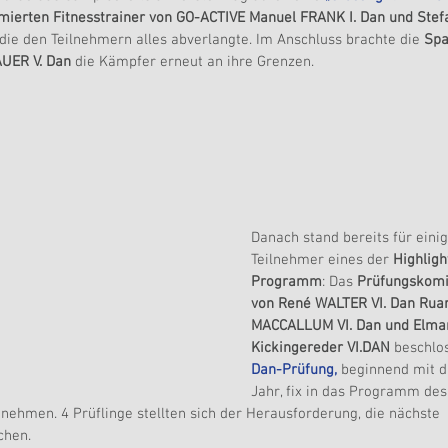
mierten Fitnesstrainer von GO-ACTIVE Manuel FRANK I. Dan und Stef
 die den Teilnehmern alles abverlangte. Im Anschluss brachte die 
Spa
AUER V. Dan 
die Kämpfer erneut an ihre Grenzen.
Danach stand bereits für einig
Teilnehmer eines der 
Highligh
Programm
: Das 
Prüfungskomi
von René WALTER VI. Dan Ruar
MACCALLUM VI. Dan und Elma
Kickingereder VI.DAN
 beschlos
Dan-Prüfung, 
beginnend mit 
Jahr, fix in das Programm des
men. 4 Prüflinge stellten sich der Herausforderung, die nächste 
chen.