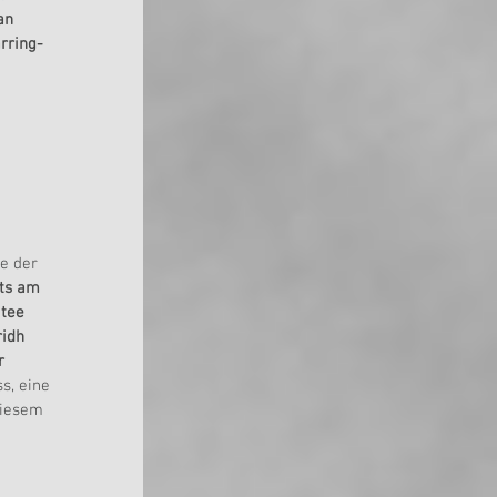
an 
rring-
e der 
ts am 
tee 
idh 
r 
s, eine
diesem 
 