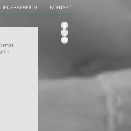
GLIEDERBEREICH
KONTAKT
ercamps 
g-Do, 