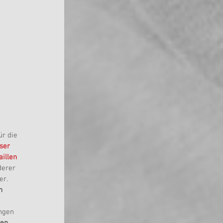
r die 
ser 
illen
erer 
er.
n
ngen 
en 