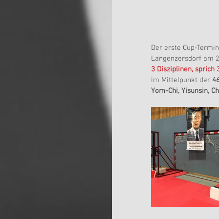
Der erste Cup-Termin
Langenzersdorf am 2
3 Disziplinen, sprich
im Mittelpunkt der 
4
Yom-Chi, Yisunsin, C