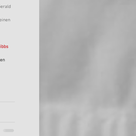
erald 
einen 
ibbs 
ten