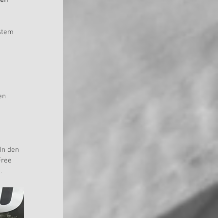
stem 
en 
 
 In den 
Free 
.