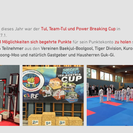
 dieses Jahr war der 
Tul, Team-Tul und Power Breaking Cup
 in 
7.1.
 3 Möglichkeiten sich begehrte Punkte 
für sein Punktekonto 
zu holen
 
6 Teilnehmer
 aus den 
Vereinen Baekjul-Boolgool, Tiger Division, Kuros
hoong-Moo und natürlich Gastgeber und Hausherren Guk-Gi.