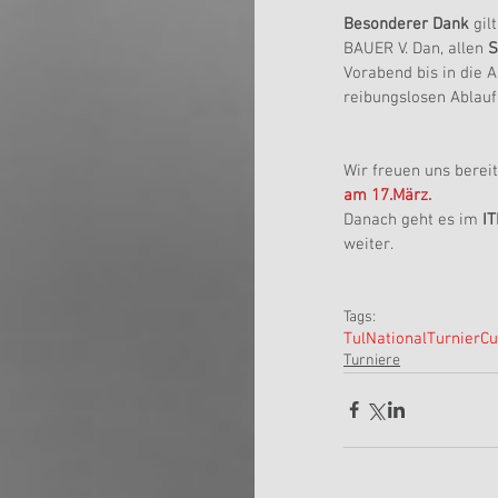
Besonderer Dank
 gi
BAUER V. Dan, allen 
S
Vorabend bis in die 
reibungslosen Ablauf
Wir freuen uns bereit
am 17.März.
Danach geht es im 
IT
weiter.
Tags:
Tul
National
Turnier
Cu
Turniere