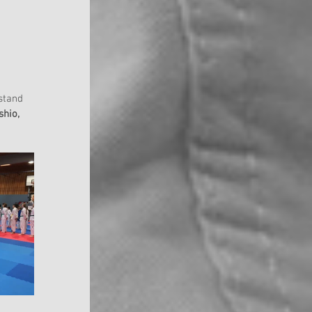
stand 
hio, 