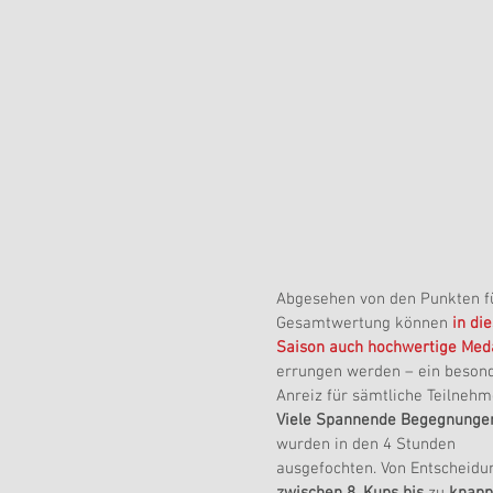
Abgesehen von den Punkten fü
Gesamtwertung können 
in die
Saison auch hochwertige Meda
errungen werden – ein besond
Anreiz für sämtliche Teilnehm
Viele Spannende Begegnunge
wurden in den 4 Stunden 
ausgefochten. Von Entscheidu
zwischen 8. Kups bis
 zu 
knapp