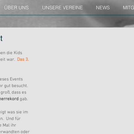
ÜBER UNS
UNSERE VEREINE
NEWS
MIT
t
en die Kids 
eit war.  
Das 3. 
ieses Events 
r gut besucht. 
groß, dass es 
merrekord
 gab.
igt was sie im 
n.  Und für 
e Mal ihr 
erwandten oder 