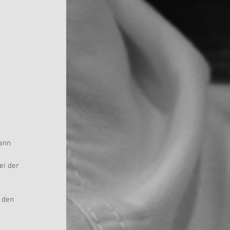
ann 
ei der 
 den 
 