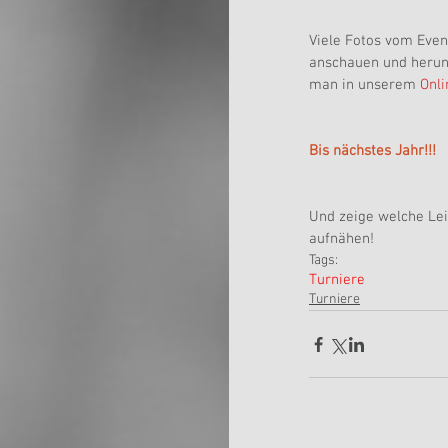
Viele Fotos vom Even
anschauen und herunt
man in unserem 
Onl
Bis nächstes Jahr!!!
Und zeige welche Lei
aufnähen!  
Tags:
Turniere
Turniere