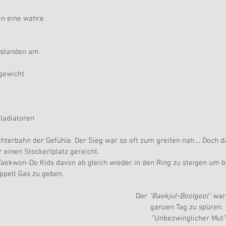
en eine wahre 
 standen am 
gewicht  
ladiatoren  
hterbahn der Gefühle. Der Sieg war so oft zum greifen nah.... Doch d
r einen Stockerlplatz gereicht.
 Taekwon-Do Kids davon ab gleich wieder in den Ring zu steigen um b
oppelt Gas zu geben.
Der 
"Baekjul-Boolgool"
 war
ganzen Tag zu spüren. 
"Unbezwinglicher Mut"