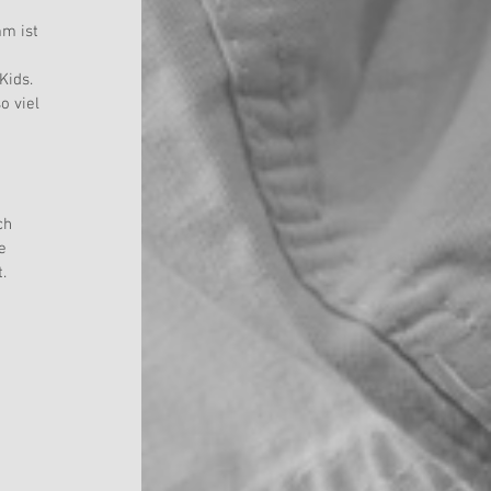
m ist 
Kids.
o viel 
ch 
e 
.