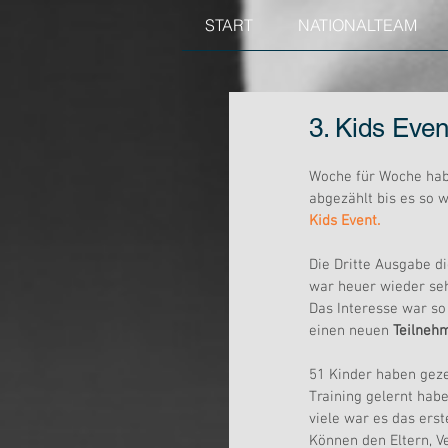
START
NATIONALTEAM
3. Kids Even
Woche für Woche hab
abgezählt bis es so w
Kids Event.
Die Dritte Ausgabe d
war heuer wieder seh
Das Interesse war so 
einen neuen 
Teilneh
51 Kinder haben geze
Training gelernt habe
viele war es das erst
Können den Eltern, V