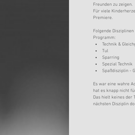
Freunden zu zeigen.  
Für viele Kinderherz
Premiere. 
Folgende Disziplinen
Programm: 
Technik & Gleich
Tul  
Sparring  
Spezial Technik  
Spaßdisziplin - G
Es war eine wahre Ac
hat es knapp nicht fü
Das hielt keines der
nächsten Disziplin d