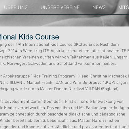
ÜBER UNS
UNSERE VEREINE
NEWS
MIT
tional Kids Course
ing der 19th International Kids Course (IKC) zu Ende. Nach dem 
Sept 2014 in Wien, trug ITF-Austria erneut einen Internationalen ITF 
eichischen Vereinen durften wir von Teilnehmer aus Italien, Ungarn,
lik, Norwegen, Schweden und Schottland willkommen heißen.
r Arbeitsgruppe "Kids Training Program" (Head: Christina Mechacek I
ord III.DAN u Manuel Frank I.DAN und Wim De Graeve 1.KUP) organis
ehrgang wurde durch Master Donato Nardizzi VIII.DAN (England).
n´s Development Committee" des ITF ist er für die Entwicklung von 
r Kinder verantwortlich. Das von ihm und Mr. Fabian Izquierdo (Agent
gram zeichnet sich durch besondere didaktische und pädagogische 
Kinder bereits ab dem 3. Lebensjahr aus. Master Nardizzi ist ein 
ragender und konnte auf verständliche und praxisorientierte Art und