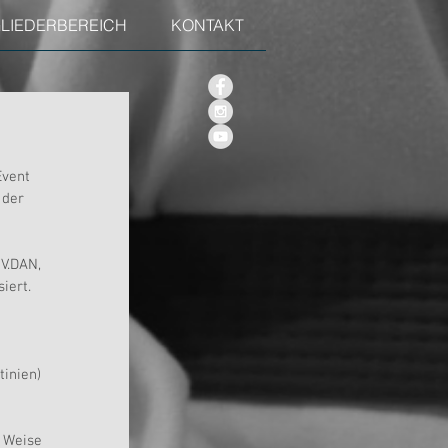
GLIEDERBEREICH
KONTAKT
Event 
 der 
V.DAN, 
iert.
inien) 
 Weise 