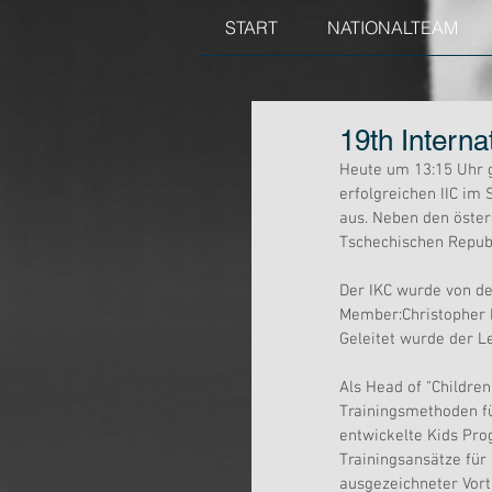
START
NATIONALTEAM
19th Interna
Heute um 13:15 Uhr g
erfolgreichen IIC im 
aus. Neben den österr
Tschechischen Repub
Der IKC wurde von de
Member:Christopher N
Geleitet wurde der L
Als Head of "Childre
Trainingsmethoden fü
entwickelte Kids Pro
Trainingsansätze für 
ausgezeichneter Vort