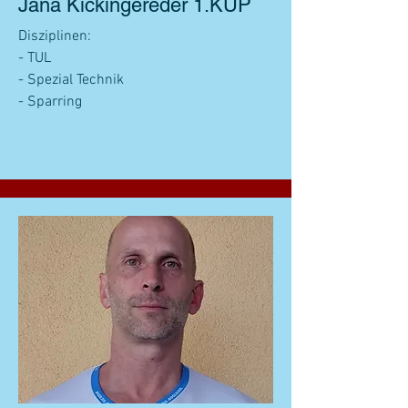
Jana Kickingereder 1.KUP
Disziplinen:
- TUL
- Spezial Technik
- Sparring