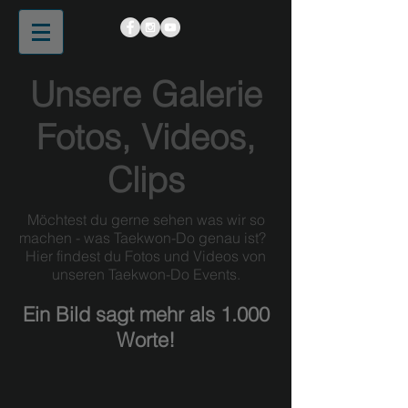
Unsere Galerie
Fotos, Videos,
Clips
Möchtest du gerne sehen was wir so
machen - was Taekwon-Do genau ist?
Hier findest du Fotos und Videos von
unseren Taekwon-Do Events.
Ein Bild sagt mehr als 1.000
Worte!