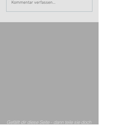
Kommentar verfassen...
Gefällt dir diese Seite - dann teile sie doch
gleich mit anderen
auf:
Like